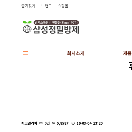
즐겨찾기
브랜드
쇼핑몰
회사소개
제품
회사소개
연막
오시는길
분
최고관리자
0건
5,858회
19-03-04 13:20
초미립살포
친환경