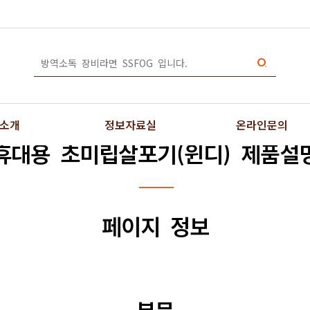
소개
정보자료실
온라인문의
휴대용 초미립살포기(윈디) 제품설
페이지 정보
소독기
제품동영상
온라인문의
무기
장비사용법
기(ULV)
시공갤러리
포충기