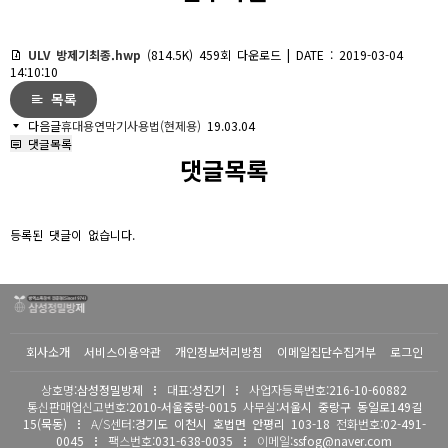
ULV 방제기최종.hwp
(814.5K)
459회 다운로드 | DATE : 2019-03-04
14:10:10
목록
다음글
휴대용연막기사용법(현제용)
19.03.04
댓글목록
댓글목록
등록된 댓글이 없습니다.
회사소개
서비스이용약관
개인정보처리방침
이메일집단수집거부
로그인
상호명
:삼성정밀방제
대표
:성진기
사업자등록번호
:216-10-60882
통신판매업신고번호
:2010-서울중랑-0015
사무실
:서울시 중랑구 동일로149길
15(묵동)
A/S센터
:경기도 이천시 호법면 안평리 103-18
전화번호
:02-491-
0045
팩스번호
:031-638-0035
이메일
:ssfog@naver.com